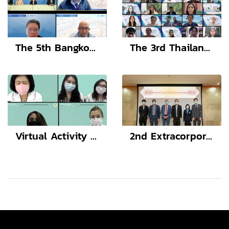
The 5th Bangkok International Adult Congenital Cardiology Symposium
The 3rd Thailand-Taiwan Forum on Medical Science and Technology and The Transmed Day 2022
Virtual Activity (Thai and Health Education England)
2nd Extracorporeal Therapies in Kidney Diseases and Transplantation