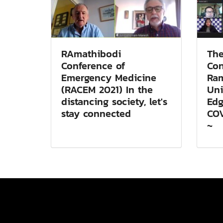
RAmathibodi
The
Conference of
Con
Emergency Medicine
Ram
(RACEM 2021) In the
Uni
distancing society, let's
Edg
stay connected
COV
~