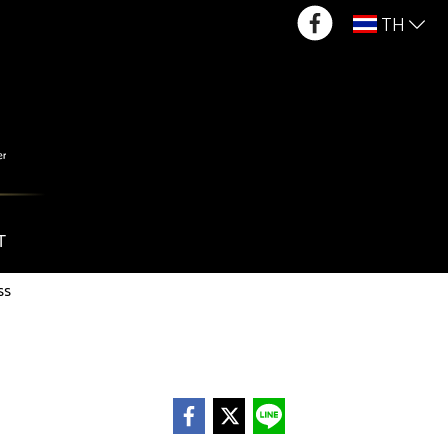
TH
T
ss