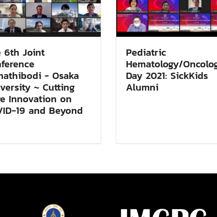
 6th Joint
Pediatric
ference
Hematology/Oncolo
athibodi - Osaka
Day 2021: SickKids
versity ~ Cutting
Alumni
e Innovation on
ID-19 and Beyond