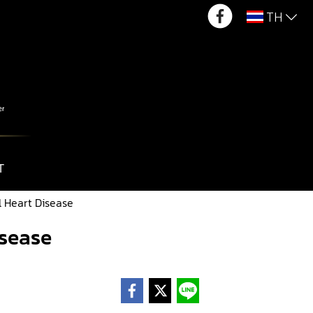
TH
T
l Heart Disease
isease